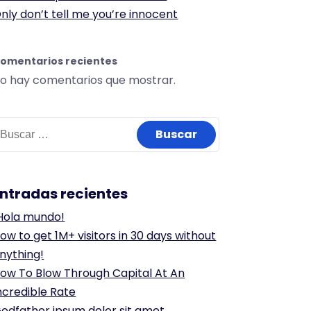
nly don’t tell me you’re innocent
omentarios recientes
o hay comentarios que mostrar.
uscar:
Entradas recientes
Hola mundo!
ow to get 1M+ visitors in 30 days without
nything!
ow To Blow Through Capital At An
ncredible Rate
odfather ipsum dolor sit amet.