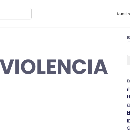
Nuestr
B
VIOLENCIA
E
¡
H
a
H
I
G