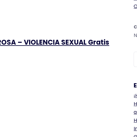
O
C
N
OSA – VIOLENCIA SEXUAL Gratis
B
¡
H
a
H
I
G