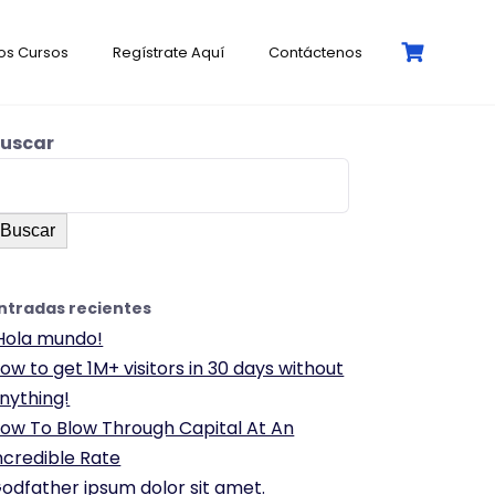
os Cursos
Regístrate Aquí
Contáctenos
uscar
Buscar
ntradas recientes
Hola mundo!
ow to get 1M+ visitors in 30 days without
nything!
ow To Blow Through Capital At An
ncredible Rate
odfather ipsum dolor sit amet.