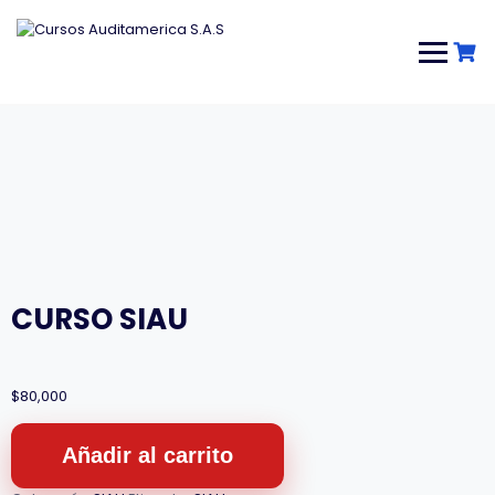
Saltar
al
contenido
CURSO SIAU
$
80,000
CURSO
SIAU
Añadir al carrito
cantidad