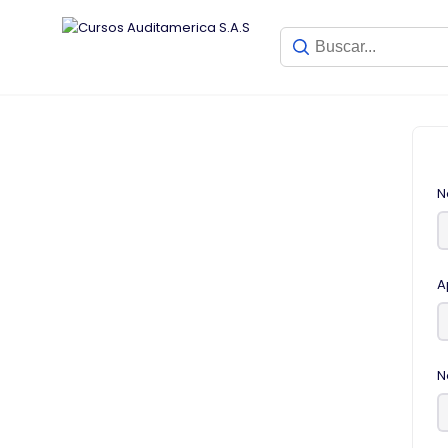
N
A
N