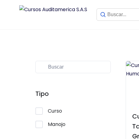
Saltar
al
contenido
Tipo
Curso
C
Manojo
T
Gr